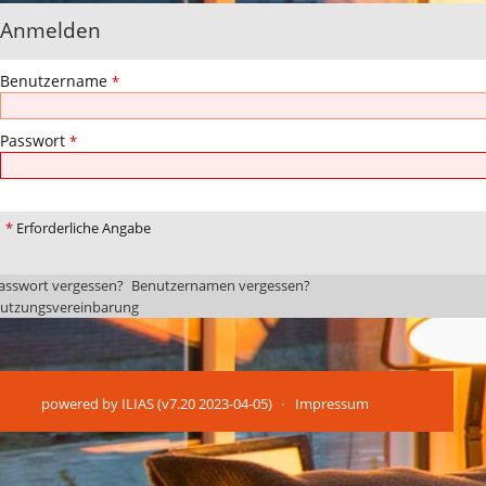
Anmelden
Benutzername
*
Passwort
*
*
Erforderliche Angabe
asswort vergessen?
Benutzernamen vergessen?
utzungsvereinbarung
powered by ILIAS (v7.20 2023-04-05)
Impressum