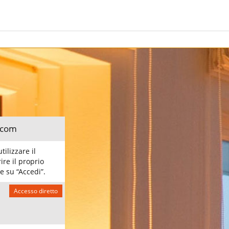
l.com
ilizzare il
ire il proprio
e su “Accedi”.
Accesso diretto